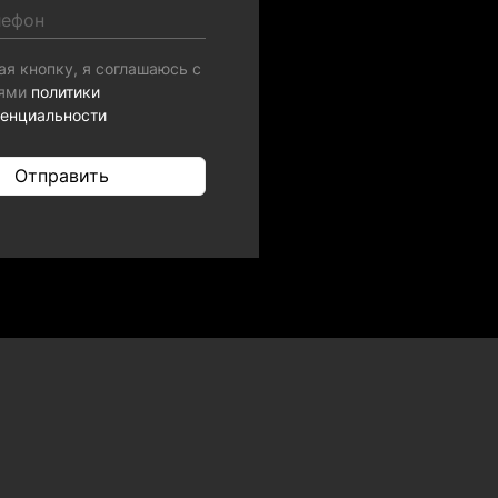
я кнопку, я соглашаюсь с
иями
политики
енциальности
Отправить