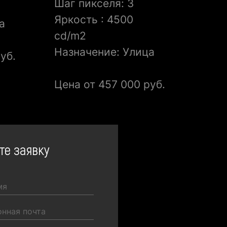
Шаг пикселя: 3
Ярк
Яркость : 4500
а
Наз
cd/m2
Назначение: Улица
уб.
Цена
Цена от 457 000 руб.
те заявку