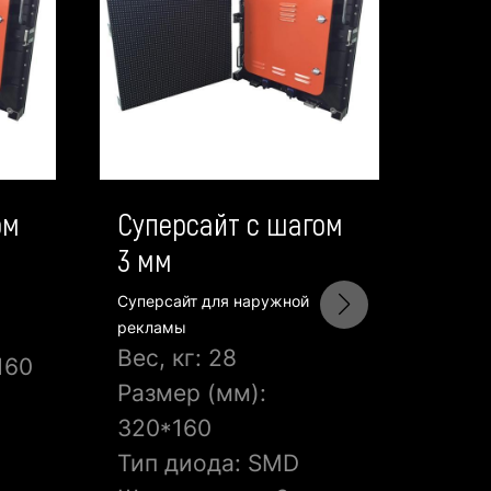
ом
Суперсайт с шагом
Суп
3 мм
4 м
Суперсайт для наружной
Супер
Вес,
рекламы
Вес, кг: 28
160
Разм
Размер (мм):
320
320*160
Тип
Тип диода: SMD
Шаг 