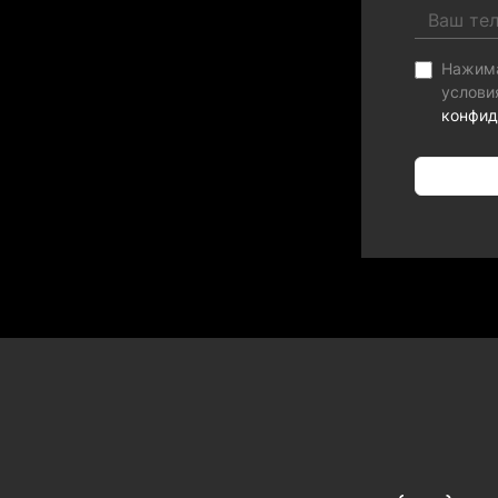
Нажима
услов
конфид